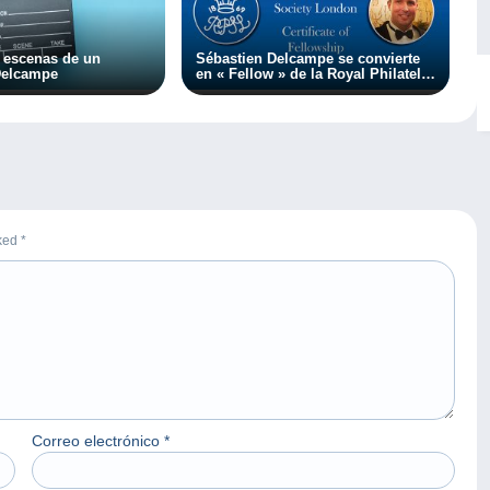
s escenas de un
Sébastien Delcampe se convierte
Delcampe
en « Fellow » de la Royal Philatelic
Society London
rked
*
Correo electrónico
*