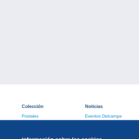
Colección
Noticias
Postales
Eventos Delcampe
Sellos
Concursos
Monedas & Billetes
Otras colecciones