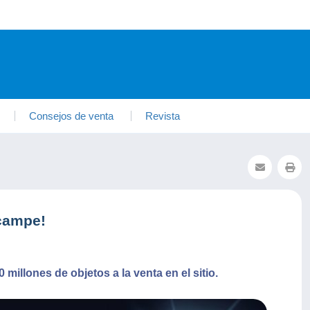
Consejos de venta
Revista
lcampe!
illones de objetos a la venta en el sitio.