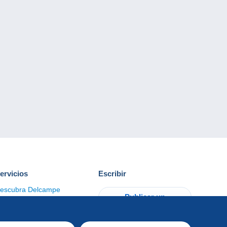
ervicios
Escribir
escubra Delcampe
Publicar un
ontacto
artículo