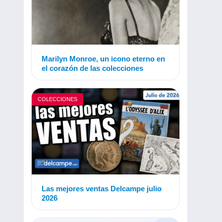
Marilyn Monroe, un icono eterno en
el corazón de las colecciones
COLECCIONES
Las mejores ventas Delcampe julio
2026