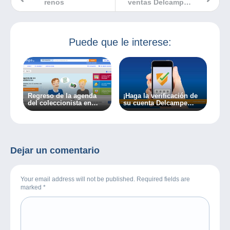
renos
ventas Delcampe
diciembre 2023
Puede que le interese:
Regreso de la agenda
¡Haga la verificación de
del coleccionista en
su cuenta Delcampe
Delcampe
inmediatamente y de
forma gratis!
Dejar un comentario
Your email address will not be published. Required fields are
marked
*