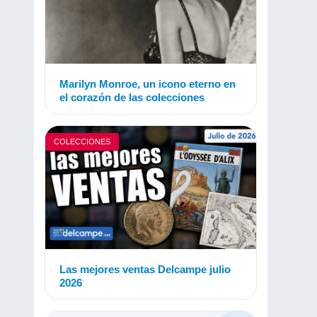
Marilyn Monroe, un icono eterno en
el corazón de las colecciones
COLECCIONES
Las mejores ventas Delcampe julio
2026