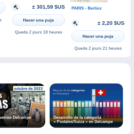
Sammlung, Lot,
± 301,59 $US
PARIS - Berlioz
collection von ca. 4000
Ansichtskarten, 4 Alben,
25 kg
s
Hacer una puja
± 2,20 $US
Queda
2 jours 18 heures
Hacer una puja
Queda
2 jours 21 heures
 ventas Delcampe
Desarrollo de la categoría
« Postales/Suiza » en Delcampe