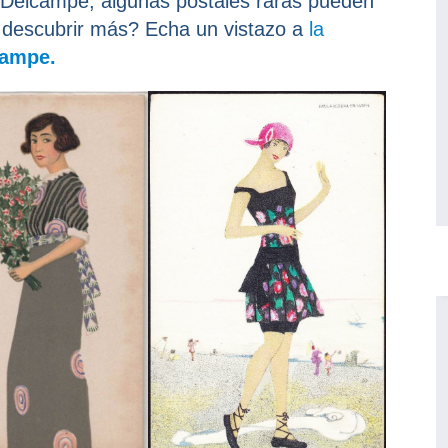
 Delcampe, algunas postales raras pueden
 descubrir más? Echa un vistazo a
la
campe.