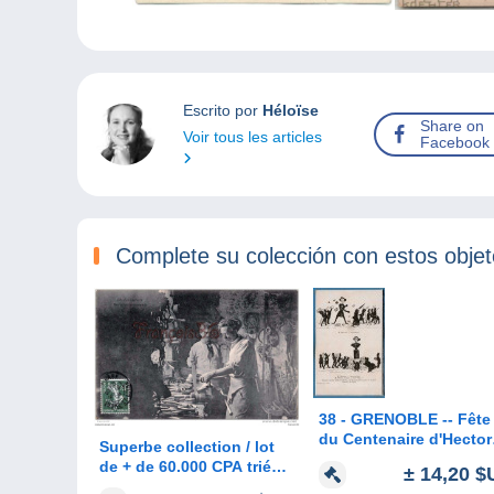
Escrito por
Héloïse
Share on
Voir tous les articles
Facebook
Complete su colección con estos obje
38 - GRENOBLE -- Fête
du Centenaire d'Hector
Superbe collection / lot
Berlioz
de + de 60.000 CPA triées
± 14,20 $
- France, étrangères,