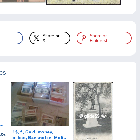
Share on
Share on
X
Pinterest
tos
! $, €, Geld, money,
US
billets, Banknoten, Motiv