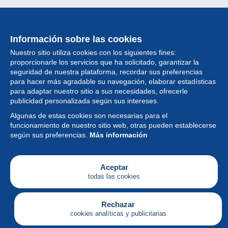
Información sobre las cookies
Nuestro sitio utiliza cookies con los siguientes fines:
proporcionarle los servicios que ha solicitado, garantizar la
seguridad de nuestra plataforma, recordar sus preferencias
para hacer más agradable su navegación, elaborar estadísticas
para adaptar nuestro sitio a sus necesidades, ofrecerle
Colección
publicidad personalizada según sus intereses.
Algunas de estas cookies son necesarias para el
Noticias
funcionamiento de nuestro sitio web, otras pueden establecerse
según sus preferencias.
Más información
Funcionalidad
Empresa
Aceptar
todas las cookies
Servicios
Escribir
Rechazar
cookies analíticas y publicitarias