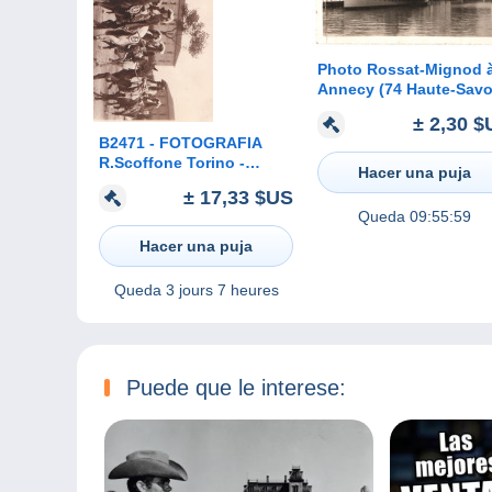
Photo Rossat-Mignod 
Annecy (74 Haute-Savo
- Bateau devant le
± 2,30 $
Château des Ducs de
B2471 - FOTOGRAFIA
Nemours
R.Scoffone Torino -
Hacer una puja
SFILATA STORICA
± 17,33 $US
CAVALIERI REALI A
Queda
09:55:59
CAVALLO - COSTUMI
Hacer una puja
Queda
3 jours 7 heures
Puede que le interese: