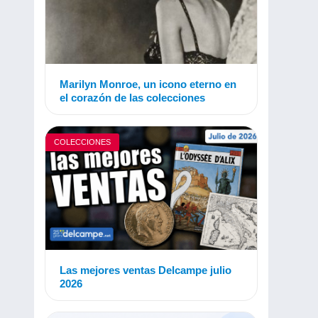
Marilyn Monroe, un icono eterno en
el corazón de las colecciones
COLECCIONES
Las mejores ventas Delcampe julio
2026