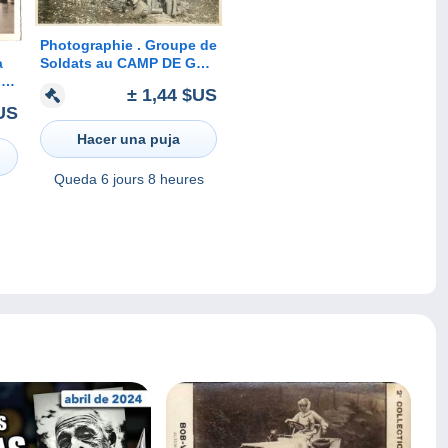
Photographie . Groupe de
à
Soldats au CAMP DE GER
ie)
en Février 1932 .
± 1,44 $US
US
Hacer una puja
Queda
6 jours 8 heures