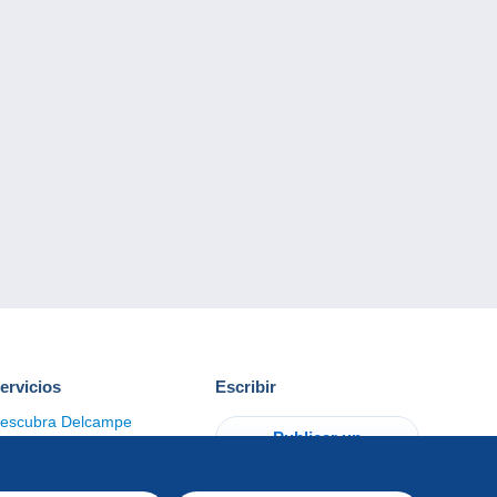
ervicios
Escribir
escubra Delcampe
Publicar un
ontacto
artículo