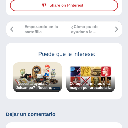
Share on Pinterest
Empezando en la
¿Cómo puede
cartofilia
ayudar a la
comunidad de
coleccionistas si
detecta una
falsificación en
Puede que le interese:
Delcampe?
¿Necesita ayuda en
¡Coloque al menos una
Delcampe? ¡Nuestro
imagen por artículo a la
servicio de atención al
venta en Delcampe!
cliente a su disposición
en tan solo un clic!
Dejar un comentario