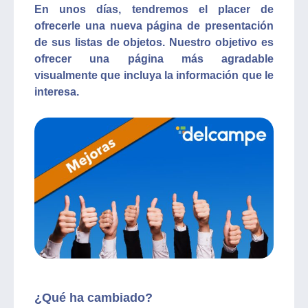
En unos días, tendremos el placer de
ofrecerle una nueva página de presentación
de sus listas de objetos. Nuestro objetivo es
ofrecer una página más agradable
visualmente que incluya la información que le
interesa.
¿Qué ha cambiado?