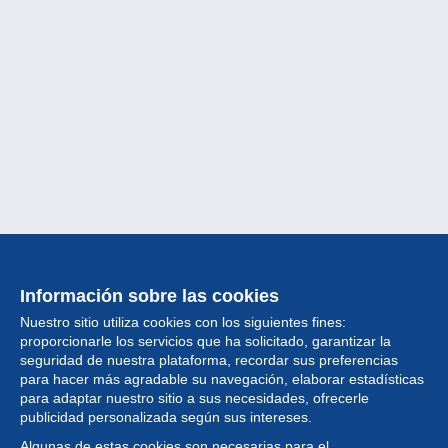
Información sobre las cookies
Nuestro sitio utiliza cookies con los siguientes fines:
proporcionarle los servicios que ha solicitado, garantizar la
seguridad de nuestra plataforma, recordar sus preferencias
para hacer más agradable su navegación, elaborar estadísticas
para adaptar nuestro sitio a sus necesidades, ofrecerle
Colección
publicidad personalizada según sus intereses.
Algunas de estas cookies son necesarias para el