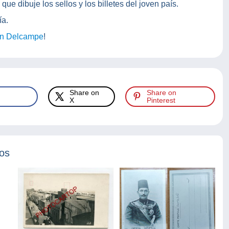
ue dibuje los sellos y los billetes del joven país.
ía.
en Delcampe
!
Share on
Share on
X
Pinterest
tos