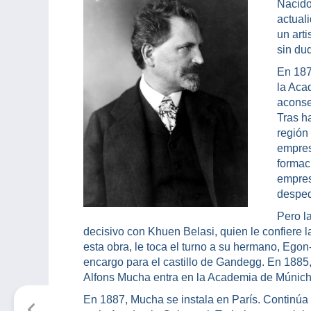
Nacido
actual
un arti
sin du
En 187
la Aca
aconse
Tras h
región 
empres
formac
empres
desped
Pero l
decisivo con Khuen Belasi, quien le confiere
esta obra, le toca el turno a su hermano, Ego
encargo para el castillo de Gandegg. En 1885
Alfons Mucha entra en la Academia de Múnich
En 1887, Mucha se instala en París. Continúa 