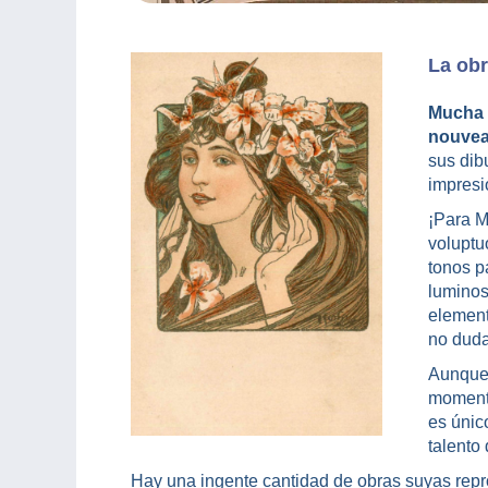
La ob
Mucha
nouvea
sus dib
impresi
¡Para M
voluptu
tonos p
luminos
element
no duda
Aunque 
momento
es únic
talento
Hay una ingente cantidad de obras suyas repr