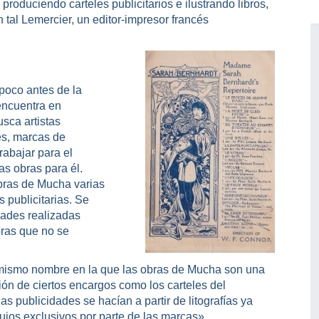
produciendo carteles publicitarios e ilustrando libros,
 tal Lemercier, un editor-impresor francés
 poco antes de la
encuentra en
sca artistas
es, marcas de
abajar para el
s obras para él.
obras de Mucha varias
 publicitarias. Se
dades realizadas
bras que no se
 mismo nombre en la que las obras de Mucha son una
ión de ciertos encargos como los carteles del
 publicidades se hacían a partir de litografías ya
bujos exclusivos por parte de las marcas».