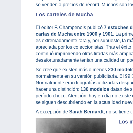
se venden a precios de récord. Muchos son 
Los carteles de Mucha
El editor F. Champenois publicó
7 estuches d
cartas de Mucha entre 1900 y 1901.
La prime
es extremadamente rara y, por supuesto, la m
apreciada por los coleccionistas. Tras el éxito i
continuó imprimiendo otras tiradas más ampli
desafortunadamente tenían una calidad un poco
Se cree que existen más o menos
230 modelo
normalmente en su versión publicitaria. El 99 
Normalmente eran litografías utilizadas desp
hacer una distinción:
130 modelos
datan de su
período checo. Atención, hoy en día no exist
se siguen descubriendo en la actualidad nueva
A excepción de
Sarah Bernardt
, no se tiene
Los i