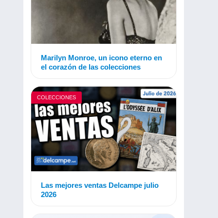
Marilyn Monroe, un icono eterno en
el corazón de las colecciones
COLECCIONES
Las mejores ventas Delcampe julio
2026