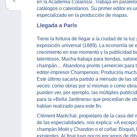
en la Academia Colarossi. Trabaja en paralelo 
catálogos o calendarios. Su primer editor es un
especializado en la producción de mapas.
Llegada a París
Tiene la fortuna de llegar a la ciudad de la luz
exposición universal (1889). La economía se 
crecimiento en ese momento y la publicidad bu
talentosos. Mucha trabaja para tiendas, salon
champán… Abandona pronto Lemercier para tr
editor-impresor Champenois. Produciría mucha
Este último sacaría partido a menudo de las 
veces: como obras por sí mismas o como obras
pueden ver, por ejemplo, las múltiples publici
para la «Bella Jardinera» que procedían de o
habían realizado para este fin.
Clément Maréchal, propietario de la casa del
de las especialidades, nos explica: «A excepc
champán Moët y Chandon o el coñac Bisquit, las
existentes. Al final tuvo pocos encargos de di