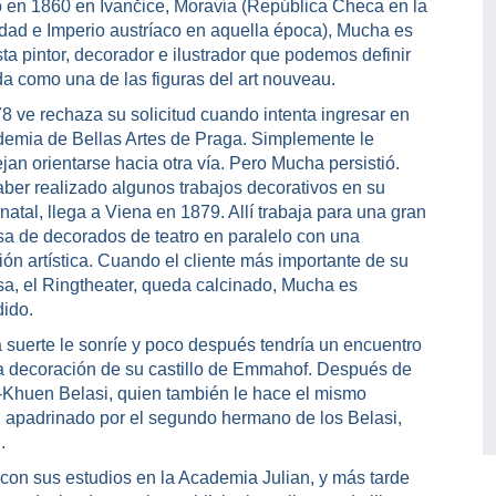
 en 1860 en Ivančice, Moravia (República Checa en la
idad e Imperio austríaco en aquella época), Mucha es
sta pintor, decorador e ilustrador que podemos definir
da como una de las figuras del art nouveau.
8 ve rechaza su solicitud cuando intenta ingresar en
demia de Bellas Artes de Praga. Simplemente le
jan orientarse hacia otra vía. Pero Mucha persistió.
aber realizado algunos trabajos decorativos en su
natal, llega a Viena en 1879. Allí trabaja para una gran
a de decorados de teatro en paralelo con una
ión artística. Cuando el cliente más importante de su
a, el Ringtheater, queda calcinado, Mucha es
ido.
a suerte le sonríe y poco después tendría un encuentro
 la decoración de su castillo de Emmahof. Después de
n-Khuen Belasi, quien también le hace el mismo
, apadrinado por el segundo hermano de los Belasi,
.
con sus estudios en la Academia Julian, y más tarde