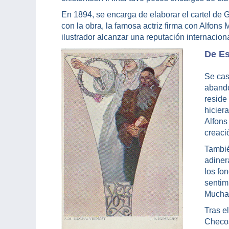
En 1894, se encarga de elaborar el cartel de
con la obra, la famosa actriz firma con Alfons 
ilustrador alcanzar una reputación internaciona
De Es
Se cas
abando
reside
hicier
Alfons
creaci
Tambié
adiner
los fo
sentim
Mucha 
Tras e
Checos