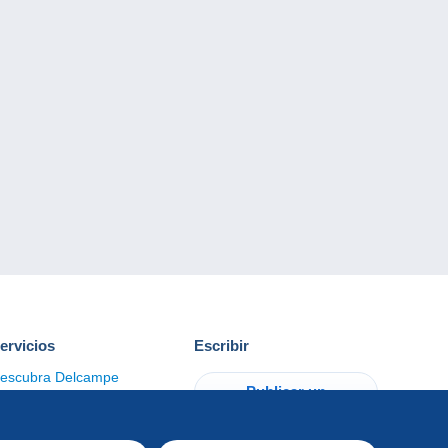
ervicios
Escribir
escubra Delcampe
Publicar un
ontacto
artículo