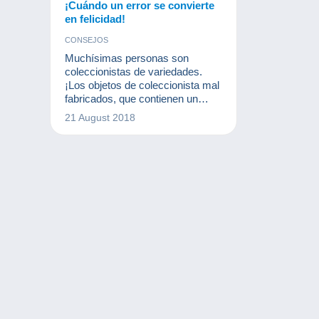
¡Cuándo un error se convierte
en felicidad!
CONSEJOS
Muchísimas personas son
coleccionistas de variedades.
¡Los objetos de coleccionista mal
fabricados, que contienen un
error o una falta de ortografía,
21 August 2018
pueden alcanzar un importe
considerable!