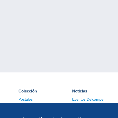
Colección
Noticias
Postales
Eventos Delcampe
Sellos
Concursos
Monedas & Billetes
Otras colecciones