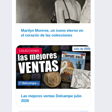
Marilyn Monroe, un icono eterno en
el corazón de las colecciones
COLECCIONES
Las mejores ventas Delcampe julio
2026