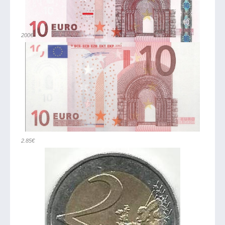
200€
2.85€