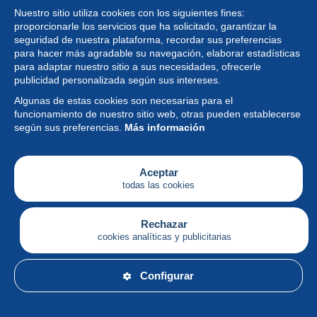
Nuestro sitio utiliza cookies con los siguientes fines:
proporcionarle los servicios que ha solicitado, garantizar la
seguridad de nuestra plataforma, recordar sus preferencias
para hacer más agradable su navegación, elaborar estadísticas
para adaptar nuestro sitio a sus necesidades, ofrecerle
Colección
publicidad personalizada según sus intereses.
Algunas de estas cookies son necesarias para el
Noticias
funcionamiento de nuestro sitio web, otras pueden establecerse
según sus preferencias.
Más información
Funcionalidad
Empresa
Aceptar
todas las cookies
Servicios
Escribir
Rechazar
cookies analíticas y publicitarias
Español
Configurar
© Delcampe International srl - Todos los derechos
reservados.
Condiciones de uso
&
política de privacidad.