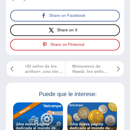
Share on Facebook
Share on X
Share on Pinterest
«El señor de los
Misioneros de
anillos», una obra
Hawái: los sellos
influyente desde
que incitan al
hace más de 70
crimen…
años.
Puede que le interese:
¡Una nueva página
¡Una nueva página
dedicada al mundo de
dedicada al mundo de