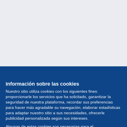
Información sobre las cookies
Nuestro sitio utiliza cookies con los siguientes fines:
proporcionarle los servicios que ha solicitado, garantizar la
seguridad de nuestra plataforma, recordar sus preferencias
para hacer más agradable su navegación, elaborar estadísticas
para adaptar nuestro sitio a sus necesidades, ofrecerle
Colección
publicidad personalizada según sus intereses.
Algunas de estas cookies son necesarias para el