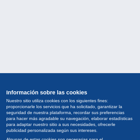
Información sobre las cookies
Nuestro sitio utiliza cookies con los siguientes fines:
proporcionarle los servicios que ha solicitado, garantizar la
seguridad de nuestra plataforma, recordar sus preferencias
para hacer más agradable su navegación, elaborar estadísticas
para adaptar nuestro sitio a sus necesidades, ofrecerle
Colección
publicidad personalizada según sus intereses.
Algunas de estas cookies son necesarias para el