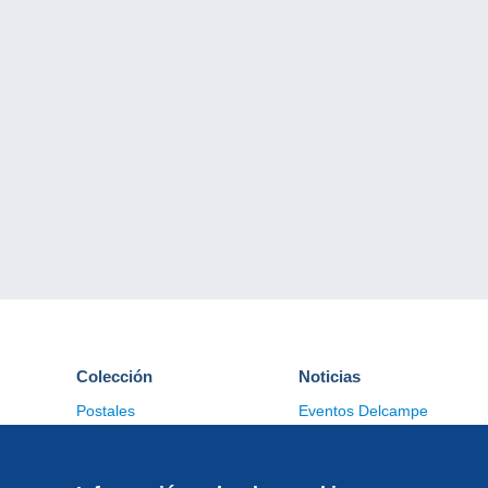
Colección
Noticias
Postales
Eventos Delcampe
Sellos
Concursos
Monedas & Billetes
Otras colecciones