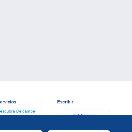
ervicios
Escribir
escubra Delcampe
Publicar un
ontacto
artículo