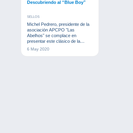
Descubriendo al “Blue Boy”
SELLOS
Michel Pedrero, presidente de la
asociación APCPO "Las
Abelhos" se complace en
presentar este clásico de la
filatelia americana. El “Blue Boy”
6 May 2020
es un sello muy raro emitido en
1847 por la oficina de correos de
la ciudad de Alexandria, Virginia
en los Estados Unidos.