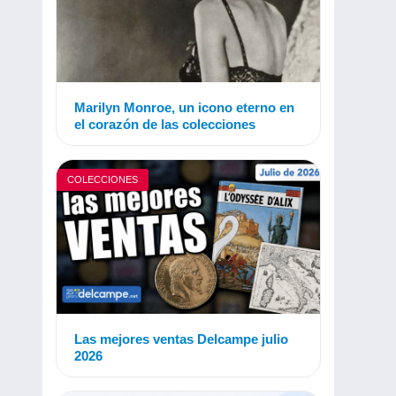
Marilyn Monroe, un icono eterno en
el corazón de las colecciones
COLECCIONES
Las mejores ventas Delcampe julio
2026