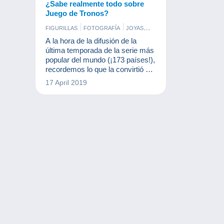
¿Sabe realmente todo sobre
Juego de Tronos?
FIGURILLAS
FOTOGRAFÍA
JOYAS
MONEDAS & BILLETES
SELLOS
A la hora de la difusión de la
última temporada de la serie más
popular del mundo (¡173 países!),
recordemos lo que la convirtió en
un éxito.
17 April 2019