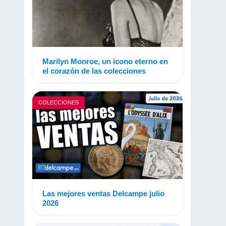
Marilyn Monroe, un icono eterno en
el corazón de las colecciones
COLECCIONES
Las mejores ventas Delcampe julio
2026