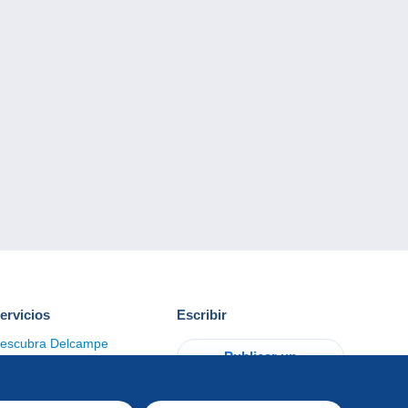
ervicios
Escribir
escubra Delcampe
Publicar un
ontacto
artículo