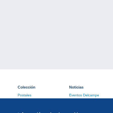
Colección
Noticias
Postales
Eventos Delcampe
Sellos
Concursos
Monedas & Billetes
Otras colecciones