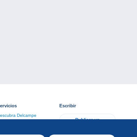
ervicios
Escribir
escubra Delcampe
Publicar un
ontacto
artículo