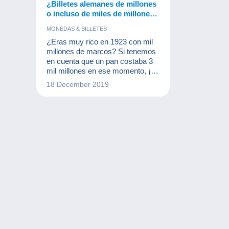
¿Billetes alemanes de millones
o incluso de miles de millones?
¡Una colección por descubrir!
MONEDAS & BILLETES
¿Eras muy rico en 1923 con mil
millones de marcos? Si tenemos
en cuenta que un pan costaba 3
mil millones en ese momento, ¡la
conclusión es que no! Sin
18 December 2019
embargo, estos billetes forman
parte de la historia monetaria
internacional y hacen las delicias
de los numismáticos y otros
coleccionistas de billetes.