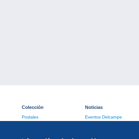
Colección
Noticias
Postales
Eventos Delcampe
Sellos
Concursos
Monedas & Billetes
Otras colecciones