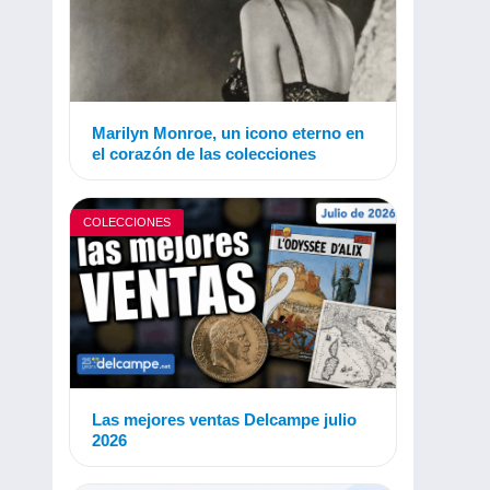
Marilyn Monroe, un icono eterno en
el corazón de las colecciones
COLECCIONES
Las mejores ventas Delcampe julio
2026