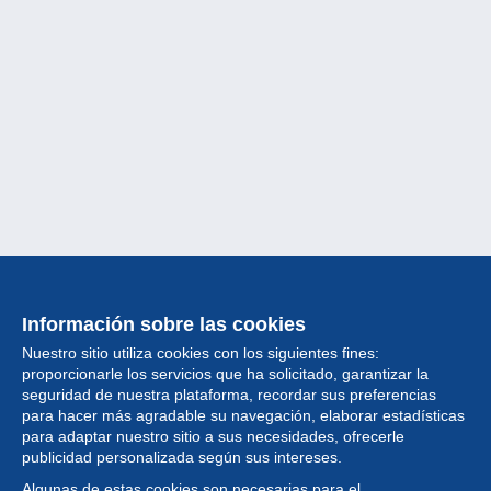
Información sobre las cookies
Nuestro sitio utiliza cookies con los siguientes fines:
proporcionarle los servicios que ha solicitado, garantizar la
seguridad de nuestra plataforma, recordar sus preferencias
para hacer más agradable su navegación, elaborar estadísticas
para adaptar nuestro sitio a sus necesidades, ofrecerle
Colección
publicidad personalizada según sus intereses.
Algunas de estas cookies son necesarias para el