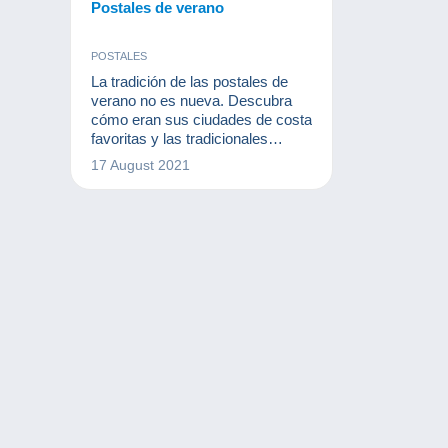
Postales de verano
POSTALES
La tradición de las postales de
verano no es nueva. Descubra
cómo eran sus ciudades de costa
favoritas y las tradicionales
postales de viaje como las que se
17 August 2021
enviaban a finales del siglo XIX
con este vídeo del «mundo de la
colección».