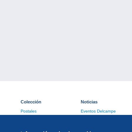
Colección
Noticias
Postales
Eventos Delcampe
Sellos
Concursos
Monedas & Billetes
Otras colecciones