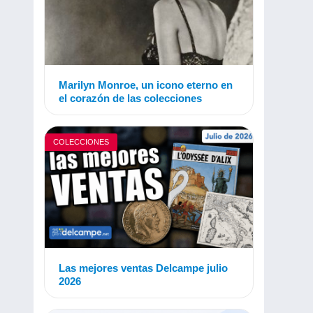
Marilyn Monroe, un icono eterno en
el corazón de las colecciones
COLECCIONES
Las mejores ventas Delcampe julio
2026