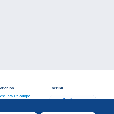
ervicios
Escribir
escubra Delcampe
Publicar un
ontacto
artículo