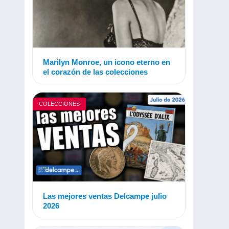
Marilyn Monroe, un icono eterno en
el corazón de las colecciones
COLECCIONES
Las mejores ventas Delcampe julio
2026