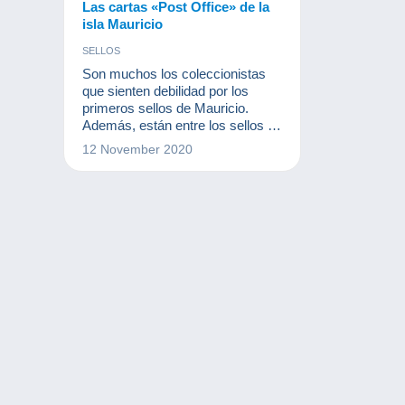
Las cartas «Post Office» de la
isla Mauricio
SELLOS
Son muchos los coleccionistas
que sienten debilidad por los
primeros sellos de Mauricio.
Además, están entre los sellos y
las cartas más buscadas en todo
12 November 2020
el mundo. En este artículo
descubrirá las cartas que hacen
soñar a los coleccionistas de la
isla Mauricio.