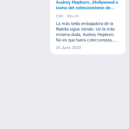
Audrey Hepburn, ¡Hollywood e
icono del coleccionismo de
sellos!
CINE
SELLOS
La más bella embajadora de la
filatelia sigue siendo, sin la más
mínima duda, Audrey Hepburn.
No es que fuera coleccionista,
pero su participación en la
16 June 2020
película Charade en 1963 la
convierte en un icono. Desde
entonces, la filatelia le ha rendido
homenaje. Incluso está en uno de
los sellos modernos más caros
del mundo.