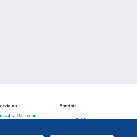
ervicios
Escribir
escubra Delcampe
Publicar un
ontacto
artículo