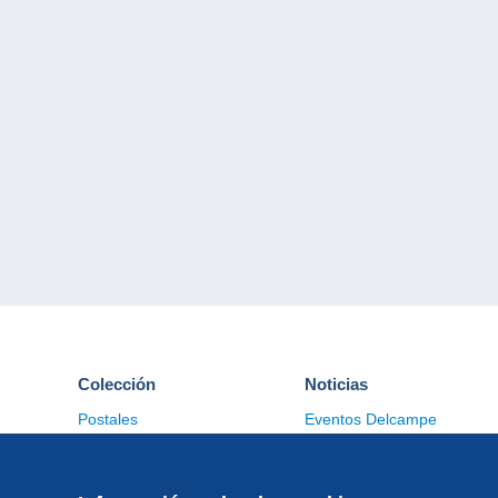
Colección
Noticias
Postales
Eventos Delcampe
Sellos
Concursos
Monedas & Billetes
Otras colecciones