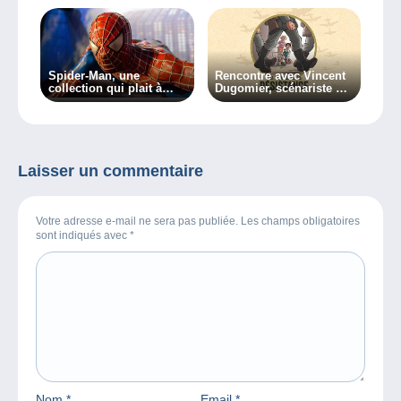
Spider-Man, une
Rencontre avec Vincent
collection qui plait à
Dugomier, scénariste de
tous.
la série « Les enfants de
la Résistance »
Laisser un commentaire
Votre adresse e-mail ne sera pas publiée. Les champs obligatoires
sont indiqués avec
*
Nom
*
Email
*