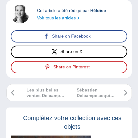
Cet article a été rédigé par
Héloïse
Voir tous les articles
Share on Facebook
Share on X
Share on Pinterest
Les plus belles
Sébastien
ventes Delcampe
Delcampe acquiert
mai 2023
une pièce de
musée lors du
Prime d’Affaire
Complétez votre collection avec ces
conclue sur
France 2
objets