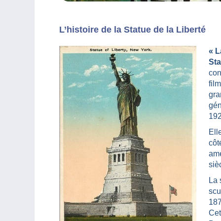
L’histoire de la Statue de la Liberté
« L
Sta
con
fil
gra
gén
192
Ell
côt
amé
siè
La 
scu
187
Cet