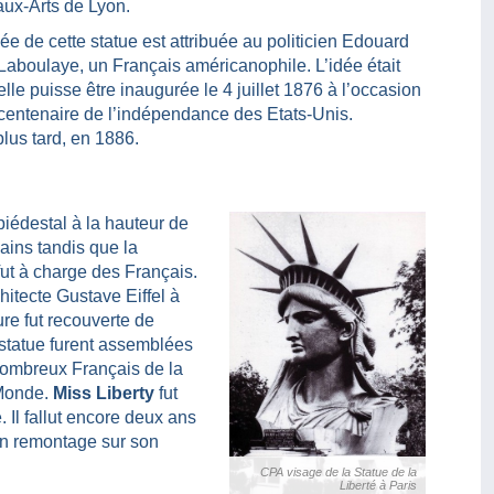
ux-Arts de Lyon.
dée de cette statue est attribuée au politicien Edouard
Laboulaye, un Français américanophile. L’idée était
elle puisse être inaugurée le 4 juillet 1876 à l’occasion
centenaire de l’indépendance des Etats-Unis.
lus tard, en 1886.
iédestal à la hauteur de
ains tandis que la
 fut à charge des Français.
chitecte Gustave Eiffel à
ure fut recouverte de
a statue furent assemblées
 nombreux Français de la
Monde.
Miss Liberty
fut
e. Il fallut encore deux ans
n remontage sur son
CPA visage de la Statue de la
Liberté à Paris