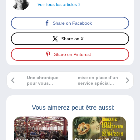
Voir tous les articles
Share on Facebook
Share on X
Share on Pinterest
Une chronique
mise en place d’un
pour vous
service spécial
encourager à faire
d’oblitérations
lire les enfants !
commémoratives
pour les 150 ans
de l’UPU
Vous aimerez peut être aussi: