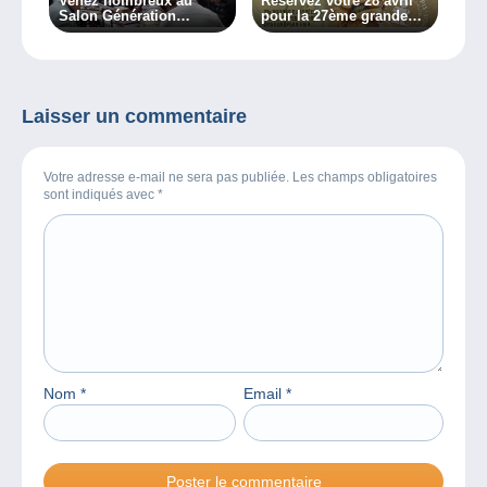
Venez nombreux au
Réservez votre 28 avril
Salon Génération
pour la 27ème grande
Collections à Mouscron
bourse européenne des
les 9 et 10 mars !
cartes postales
Laisser un commentaire
Votre adresse e-mail ne sera pas publiée. Les champs obligatoires
sont indiqués avec
*
Nom
*
Email
*