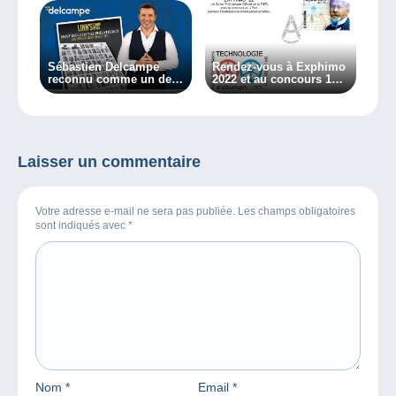
Sébastien Delcampe
Rendez-vous à Exphimo
reconnu comme un des
2022 et au concours 1
philatélistes les plus
cadre par équipe !
influents selon le
magazine Linn’s !
Laisser un commentaire
Votre adresse e-mail ne sera pas publiée. Les champs obligatoires
sont indiqués avec
*
Nom
*
Email
*