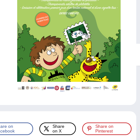
are on
Share
Share on
cebook
on X
Pinterest