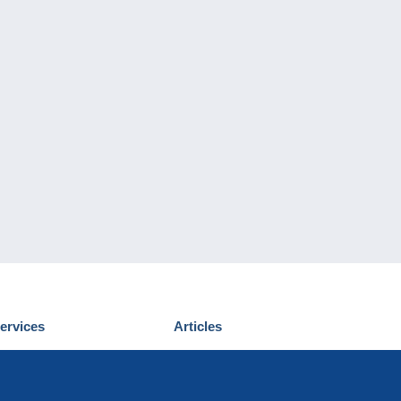
ervices
Articles
écouvrir Delcampe
Proposer un
ous contacter
article