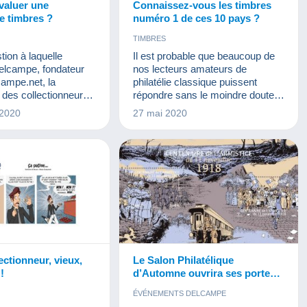
aluer une
Connaissez-vous les timbres
de timbres ?
numéro 1 de ces 10 pays ?
TIMBRES
tion à laquelle
Il est probable que beaucoup de
elcampe, fondateur
nos lecteurs amateurs de
ampe.net, la
philatélie classique puissent
des collectionneurs,
répondre sans le moindre doute à
 répondre au travers
cette question, mais une petite
 2020
27 mai 2020
lle vidéo du monde de
révision ne fait de mal à
personne. Redécouvrons donc
les N°1 de ces pays suivant le
catalogue Yvert et Tellier.
ectionneur, vieux,
Le Salon Philatélique
!
d’Automne ouvrira ses portes
le 8 novembre 2018
ÉVÉNEMENTS DELCAMPE