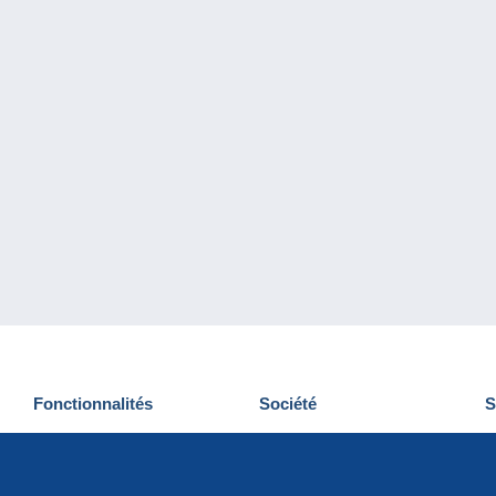
Fonctionnalités
Société
S
Nouveautés
Qui sommes-nous
D
Astuces
Gestion des cookies
N
Commercial
Emplois