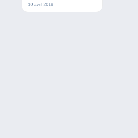
monde de la collection. Chaque
10 avril 2018
mois, en quelques cases, ils vous
raconteront des petites histoires
qui pourraient arriver dans une
famille de collectionneurs. Nous
espérons que vous les trouverez
sympathiques !