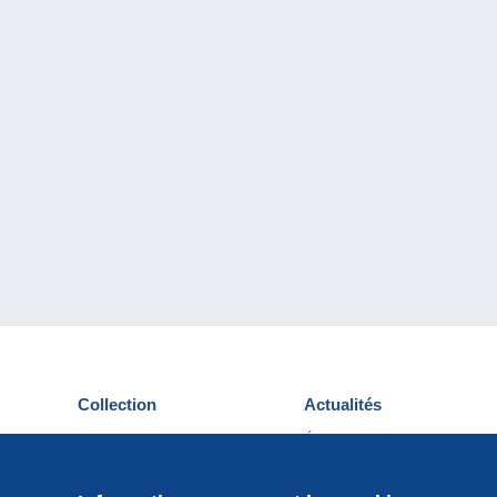
Collection
Actualités
Cartes postales
Événements Delcampe
Timbres
Concours
Monnaies & Billets