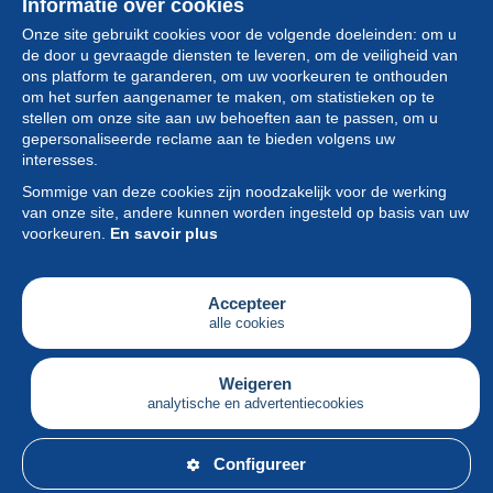
Informatie over cookies
Onze site gebruikt cookies voor de volgende doeleinden: om u
de door u gevraagde diensten te leveren, om de veiligheid van
ons platform te garanderen, om uw voorkeuren te onthouden
om het surfen aangenamer te maken, om statistieken op te
stellen om onze site aan uw behoeften aan te passen, om u
gepersonaliseerde reclame aan te bieden volgens uw
Collectie
interesses.
Sommige van deze cookies zijn noodzakelijk voor de werking
Nieuws
van onze site, andere kunnen worden ingesteld op basis van uw
voorkeuren.
En savoir plus
Functie
Vereniging
Accepteer
alle cookies
Diensten
Schrijven
Weigeren
analytische en advertentiecookies
Nederlands
Configureer