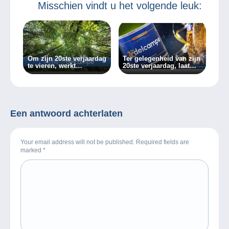
Misschien vindt u het volgende leuk:
Om zijn 20ste verjaardag
Ter gelegenheid van zijn
te vieren, werkt
20ste verjaardag, laat
Delcampe samen met
Delcampe zijn leden de
Graine de Vie om 10.000
champagne ontkurken!
bomen te planten.
Een antwoord achterlaten
Your email address will not be published. Required fields are
marked
*