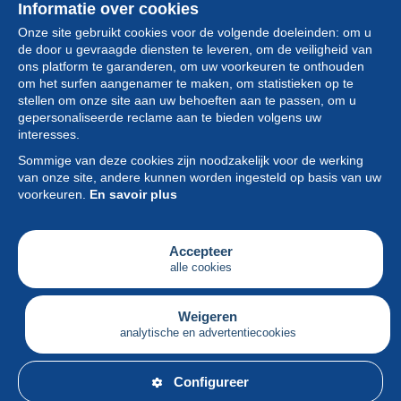
Informatie over cookies
Onze site gebruikt cookies voor de volgende doeleinden: om u
de door u gevraagde diensten te leveren, om de veiligheid van
ons platform te garanderen, om uw voorkeuren te onthouden
om het surfen aangenamer te maken, om statistieken op te
stellen om onze site aan uw behoeften aan te passen, om u
gepersonaliseerde reclame aan te bieden volgens uw
Collectie
interesses.
Sommige van deze cookies zijn noodzakelijk voor de werking
Nieuws
van onze site, andere kunnen worden ingesteld op basis van uw
voorkeuren.
En savoir plus
Functie
Vereniging
Accepteer
alle cookies
Diensten
Schrijven
Weigeren
analytische en advertentiecookies
Nederlands
Configureer