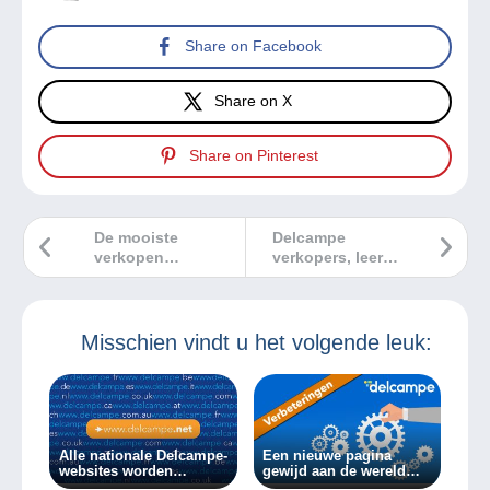
Share on Facebook
Share on X
Share on Pinterest
De mooiste
Delcampe
verkopen
verkopers, leer
Delcampe april
meer over de
2024
nieuwe werking
van Delcampe!
Misschien vindt u het volgende leuk:
Alle nationale Delcampe-
Een nieuwe pagina
websites worden
gewijd aan de wereld
samengevoegd tot
van postzegels en