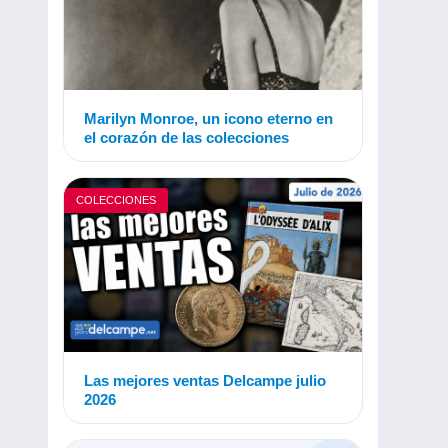
Marilyn Monroe, un icono eterno en
el corazón de las colecciones
COLECCIONES
Las mejores ventas Delcampe julio
2026