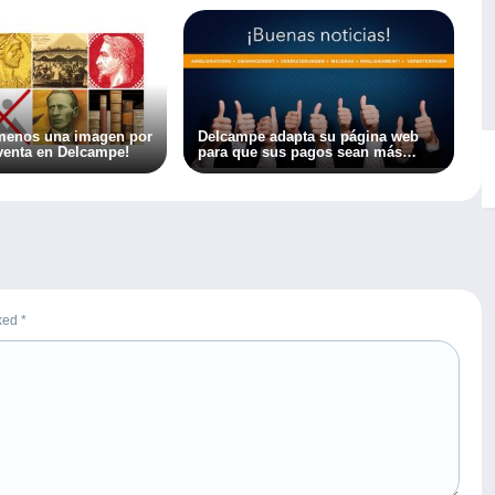
 menos una imagen por
Delcampe adapta su página web
 venta en Delcampe!
para que sus pagos sean más
fáciles… ¡y más baratos!
rked
*