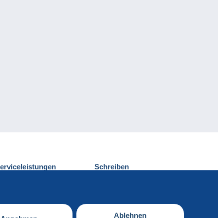
erviceleistungen
Schreiben
ntdecken Sie Delcampe
Einen Beitrag
ontakt
senden
Ablehnen