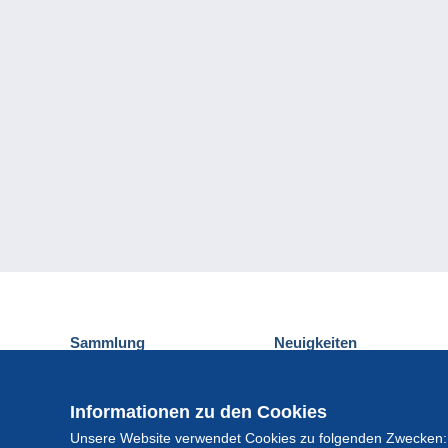
Sammlung
Neuigkeiten
Ansichtskarten
Delcampe-Ereignisse
Briefmarken
Gewinnspiel
Informationen zu den Cookies
Münzen und Banknoten
Unsere Website verwendet Cookies zu folgenden Zwecken:
Andere Sammlungen