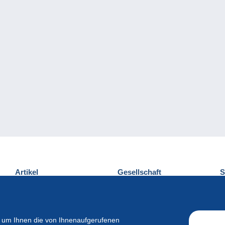
Artikel
Gesellschaft
S
Neuheiten
Über uns
E
Tipps
Privatleben
K
Kommerzielles
 um Ihnen die von Ihnenaufgerufenen