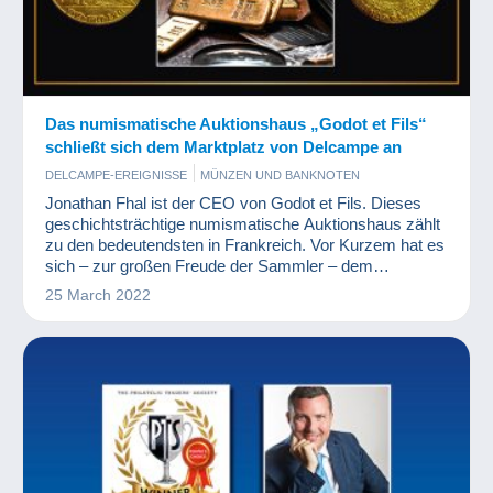
Das numismatische Auktionshaus „Godot et Fils“
schließt sich dem Marktplatz von Delcampe an
DELCAMPE-EREIGNISSE
MÜNZEN UND BANKNOTEN
Jonathan Fhal ist der CEO von Godot et Fils. Dieses
geschichtsträchtige numismatische Auktionshaus zählt
zu den bedeutendsten in Frankreich. Vor Kurzem hat es
sich – zur großen Freude der Sammler – dem
Marktplatz von Delcampe angeschlossen. Wir freuen
25 March 2022
uns sehr, dass wir Herrn Fhal aus gegebenem Anlass
ein paar Fragen stellen durften.