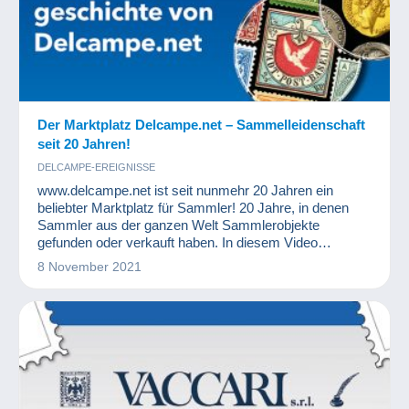
Der Marktplatz Delcampe.net – Sammelleidenschaft
seit 20 Jahren!
DELCAMPE-EREIGNISSE
www.delcampe.net ist seit nunmehr 20 Jahren ein
beliebter Marktplatz für Sammler! 20 Jahre, in denen
Sammler aus der ganzen Welt Sammlerobjekte
gefunden oder verkauft haben. In diesem Video
berichtet Ihnen Delcampe von seiner Entwicklung – von
8 November 2021
seiner Gründung durch Sébastien Delcampe als kleine
Philatelisten-Community vor 20 Jahren bis hin zu einem
Marktplatz, der jeden Monat von einer Million Sammlern
rund um den Globus genutzt wird.