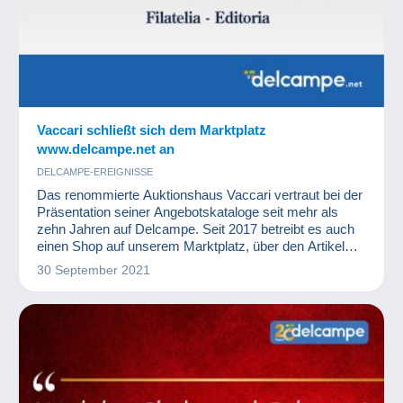
Vaccari schließt sich dem Marktplatz
www.delcampe.net an
DELCAMPE-EREIGNISSE
Das renommierte Auktionshaus Vaccari vertraut bei der
Präsentation seiner Angebotskataloge seit mehr als
zehn Jahren auf Delcampe. Seit 2017 betreibt es auch
einen Shop auf unserem Marktplatz, über den Artikel
rund um Philatelie und Postgeschichte sowie
30 September 2021
verschiedene philatelistische Publikationen verkauft
werden.