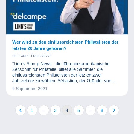
Wer wird zu den einflussreichsten Philatelisten der
letzten 20 Jahre gehören?
DELCAMPE-EREIGNISSE
"Linn's Stamp News", die führende amerikanische
Zeitschrift für Philatelie, bittet alle Sammler, die
einflussreichsten Philatelisten der letzten zwei
Jahrzehnte zu wählen. Sébastien, der Gründer von
Delcampe, gehört auch zu den von der Zeitschrift
9 September 2021
nominierten Persönlichkeiten!
1
…
3
4
5
…
8