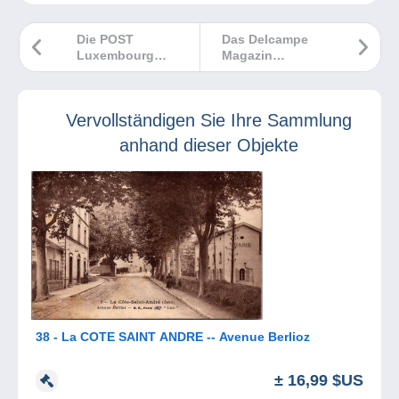
Die POST
Das Delcampe
Luxembourg
Magazin
würdigtden
Klassische
Schriftsteller
Sammlungen Nr. 6
Edmond de la
ist da!
Vervollständigen Sie Ihre Sammlung
Fontaine
anhand dieser Objekte
38 - La COTE SAINT ANDRE -- Avenue Berlioz
± 16,99 $US