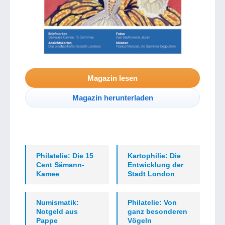
Magazin lesen
Magazin herunterladen
Philatelie: Die 15
Kartophilie: Die
Cent Sämann-
Entwicklung der
Kamee
Stadt London
Numismatik:
Philatelie: Von
Notgeld aus
ganz besonderen
Pappe
Vögeln