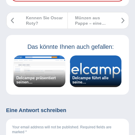
Kennen Sie Oscar
Münzen aus
Roty?
Pappe – eine
ungewöhnliche
Sammlung …
Das könnte Ihnen auch gefallen:
Delcampe präsentiert
Delcampe führt alle
seinen
seine
maßgeschneiderten
Geschäftsaktivitäten
Newsletter: Erhalten Sie
nach Belgien zurück.
nur Informationen, die
Sie wirklich
interessieren!
Eine Antwort schreiben
Your email address will not be published. Required fields are
marked
*