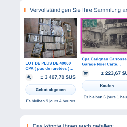
Vervollständigen Sie Ihre Sammlung a
Cpa Carignan Carrosse
LOT DE PLUS DE 40000
Garage Noel Carte
CPA ( pas de raretées )
Postale 08 Ardennes R
± 223,67 $
PLUS ENVIRON 3000
Proche Bazeilles Seda
± 3 467,70 $US
CARTES SEMI-
MODERNES .... A
Kaufen
EMPORTER
Gebot abgeben
Es bleiben
6 jours 1 heu
Es bleiben
9 jours 4 heures
Das könnte Ihnen auch gefallen: