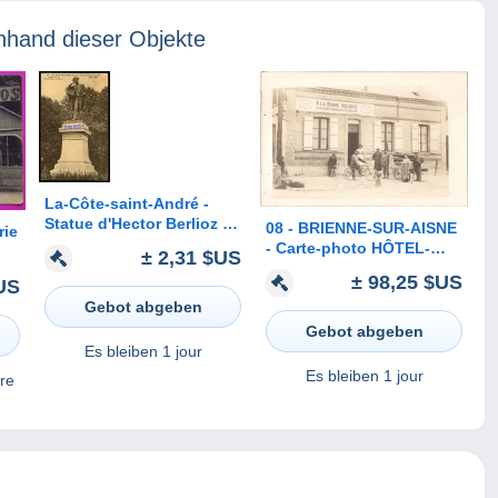
nhand dieser Objekte
La-Côte-saint-André -
Statue d'Hector Berlioz -
08 - BRIENNE-SUR-AISNE
rie
Réf : 17464
- Carte-photo HÔTEL-
± 2,31 $US
RESTAURANT - "À LA
are
± 98,25 $US
US
BONNE VOLONTÉ" -
n
Gebot abgeben
marchand ambulant de
draps et couvertures
Gebot abgeben
Es bleiben
1 jour
Es bleiben
1 jour
re