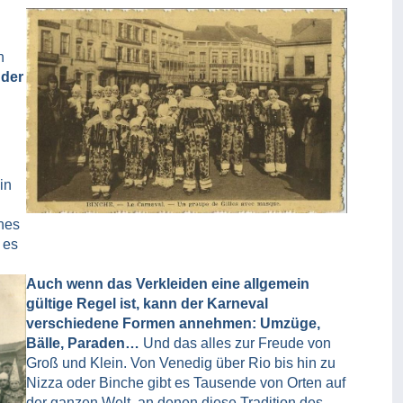
h
 der
in
nes
 es
Auch wenn das Verkleiden eine allgemein
gültige Regel ist, kann der Karneval
verschiedene Formen annehmen: Umzüge,
Bälle, Paraden…
Und das alles zur Freude von
Groß und Klein. Von Venedig über Rio bis hin zu
Nizza oder Binche gibt es Tausende von Orten auf
der ganzen Welt, an denen diese Tradition des