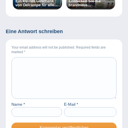
Ein kleines Geschenk
Entdecken Sie die
von Delcampe für alle
brandneue
Sammler
Sonderausgabe des
Delcampe Magazin!
Eine Antwort schreiben
Your email address will not be published. Required fields are
marked
*
Name
*
E-Mail
*