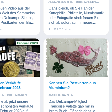
TEN
ANSICHTSKARTEN
BRIEFMARKEN
MÜNZEN UND BANKNOTEN
euen Video aus der
Ganz gleich, ob Sie Fan der
n Welt des Sammelns
Kartophilie, Philatelie, Numismatik
en Delcampe Sie ein,
oder Fotografie sind: freuen Sie
r Postkarten den Bau
sich ab sofort auf Ihr neues
erühmtesten
Delcampe Magazin Klassische
23
16 March 2023
r Welt zu verfolgen:
Sammlungen.
rms.
ten Verkäufe
Kennen Sie Postkarten aus
ebruar 2023
Aluminium?
TEN
BRIEFMARKEN
ANSICHTSKARTEN
D BANKNOTEN
e ab jetzt unsere
Das Delcampe-Mitglied
 schönsten Verkäufe
Françoise Valette gab mir in
Februar 2023 auf
ihrem Buch „Flânerie dans la