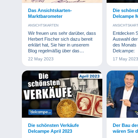
Das Ansichtskarten-
Die schöns
Marktbarometer
Delcampe M
ANSICHTSKARTEN
ANSICHTSKAR
MÜNZEN UN
Wir freuen uns sehr darüber, dass
Entdecken Si
Herbert Fischer sich dazu bereit
Auswahl der
erklärt hat, Sie hier in unserem
des Monats 
Blog regelmäßig über das
Delcampe:
Marktgeschehen rund um das
22 May 2023
17 May 202
Sammeln von Ansichtskarten zu
informieren. Diese Artikel
entstehen mit freundlicher
Unterstützung des
Auktionshauses Daniel Stade.
Die schönsten Verkäufe
Der Bau des
Delcampe April 2023
wären Sie 