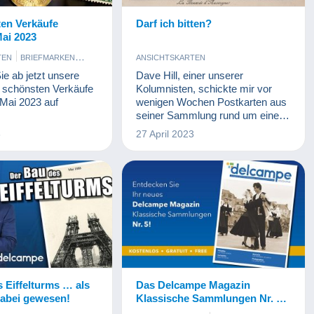
ten Verkäufe
Darf ich bitten?
ai 2023
TEN
BRIEFMARKEN
ANSICHTSKARTEN
D BANKNOTEN
e ab jetzt unsere
Dave Hill, einer unserer
 schönsten Verkäufe
Kolumnisten, schickte mir vor
Mai 2023 auf
wenigen Wochen Postkarten aus
seiner Sammlung rund um einen
aus der Auverge stammenden
3
27 April 2023
Tanz – „die Bourrée“. Das Thema
gefiel mir sehr, also habe ich mir
gedacht, ich sollte auch meine
geschätzten Leserinnen und
Leser daran teilhaben lassen.
 Eiffelturms … als
Das Delcampe Magazin
dabei gewesen!
Klassische Sammlungen Nr. 5
ist da!