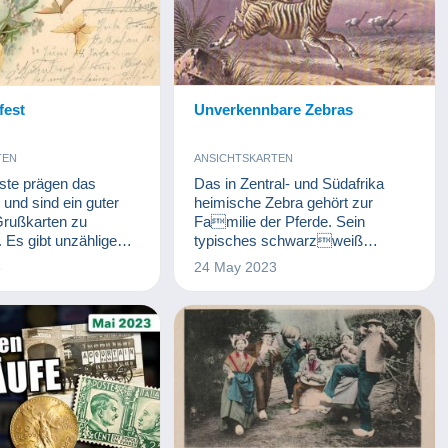
fest
Unverkennbare Zebras
TEN
ANSICHTSKARTEN
este prägen das
Das in Zentral- und Südafrika
 und sind ein guter
heimische Zebra gehört zur
rußkarten zu
Familie der Pferde. Sein
 Es gibt unzählige
typisches schwarzweiß
 und
gestreiftes Fell erkennt man
3
24 May 2023
rten, aber auch das
sofort – wobei die
nnte Pfingstfest hat
ursprünglichen Arten
en Besonderheiten.
vermutlich eher grau als
schwarz waren.