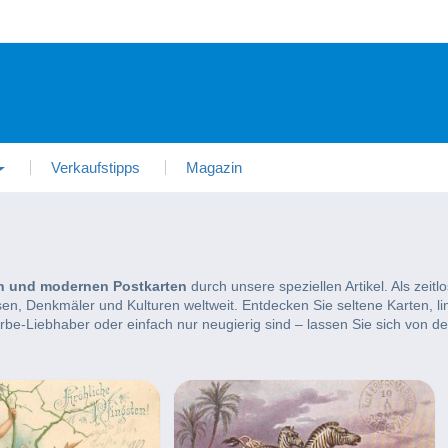
Verkaufstipps
Magazin
n und modernen Postkarten
durch unsere speziellen Artikel. Als zei
, Denkmäler und Kulturen weltweit. Entdecken Sie seltene Karten, lim
rbe-Liebhaber oder einfach nur neugierig sind – lassen Sie sich von de