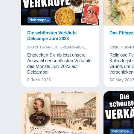
Die schönsten Verkäufe
Das Pfingst
Delcampe Juni 2023
ANSICHTSKARTEN
BRIEFMARKEN
ANSICHTSKAR
MÜNZEN UND BANKNOTEN
Entdecken Sie ab jetzt unsere
Religiöse F
Auswahl der schönsten Verkäufe
Kalenderjahr
des Monats Juni 2023 auf
Grund, um G
Delcampe:
verschicken.
Weihnachts-
8 June 2023
30 May 202
Osterpostka
weniger beka
seine eigen