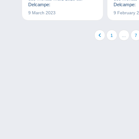
Delcampe:
Delcampe:
9 March 2023
9 February 
1
…
7