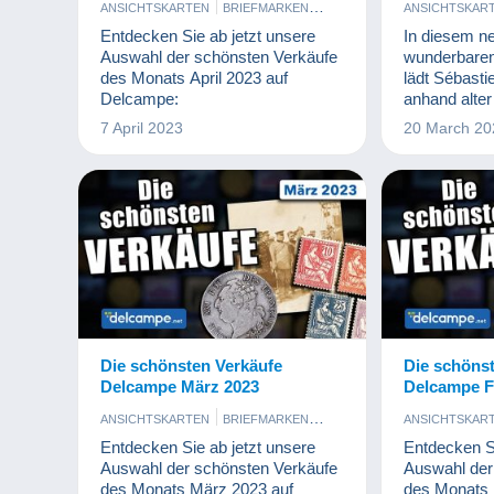
ANSICHTSKARTEN
BRIEFMARKEN
ANSICHTSKAR
MÜNZEN UND BANKNOTEN
Entdecken Sie ab jetzt unsere
In diesem n
PHOTOGRAPHICA
Auswahl der schönsten Verkäufe
wunderbare
des Monats April 2023 auf
lädt Sébasti
Delcampe:
anhand alte
eines der b
7 April 2023
20 March 20
Bauwerke de
des Eiffeltu
Die schönsten Verkäufe
Die schöns
Delcampe März 2023
Delcampe F
ANSICHTSKARTEN
BRIEFMARKEN
ANSICHTSKAR
MÜNZEN UND BANKNOTEN
MÜNZEN UN
Entdecken Sie ab jetzt unsere
Entdecken Si
Auswahl der schönsten Verkäufe
Auswahl der
des Monats März 2023 auf
des Monats 