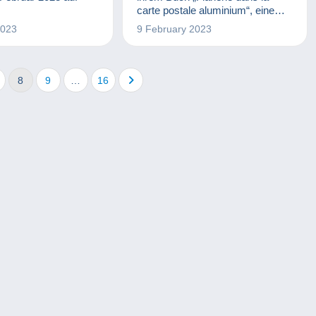
carte postale aluminium“, einem
212-seitigen Nachschlagewerk
2023
9 February 2023
mit sage und schreibe 400
Postkarten zum Thema, einen
Einblick in dieses spannende
Sammelgebiet. Und natürlich
8
9
…
16
möchte ich Ihnen dieses
durchaus originelle Thema nicht
vorenthalten!