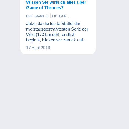
Wissen Sie wirklich alles über
Game of Thrones?
BRIEFMARKEN
FIGUREN
MÜNZEN UND BANKNOTEN
Jetzt, da die letzte Staffel der
PHOTOGRAPHICA
SCHMUCK
meistausgestrahltesten Serie der
Welt (173 Länder!) endlich
beginnt, blicken wir zurück auf
das, was diese Serie zu einem
17 April 2019
solchen Erfolg gemacht hat.