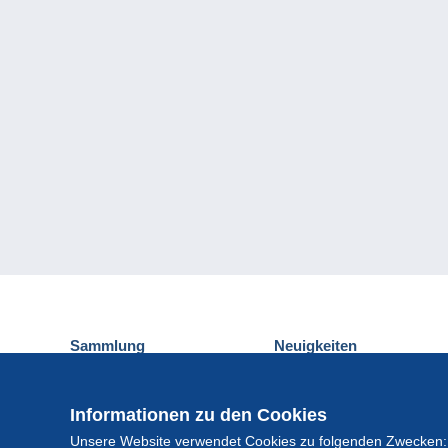
Sammlung
Neuigkeiten
Ansichtskarten
Delcampe-Ereignisse
Briefmarken
Gewinnspiel
Informationen zu den Cookies
Münzen und Banknoten
Unsere Website verwendet Cookies zu folgenden Zwecken:
Andere Sammlungen