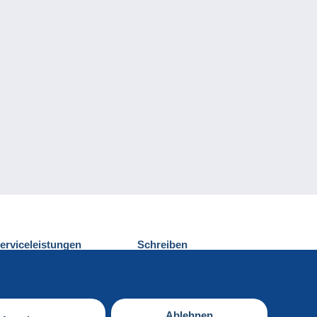
erviceleistungen
Schreiben
ntdecken Sie Delcampe
Einen Beitrag
ontakt
senden
Ablehnen