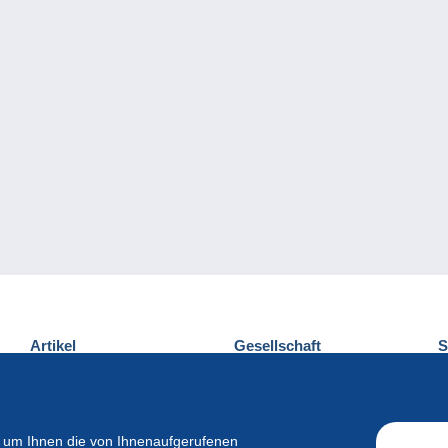
Artikel
Gesellschaft
S
Neuheiten
Über uns
E
Tipps
Privatleben
K
Kommerzielles
 um Ihnen die von Ihnenaufgerufenen