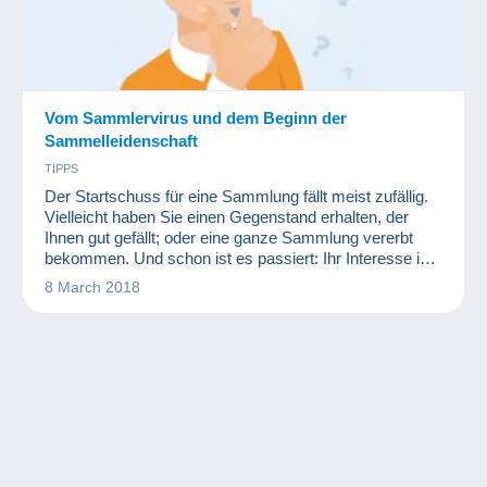
Vom Sammlervirus und dem Beginn der
Sammelleidenschaft
TIPPS
Der Startschuss für eine Sammlung fällt meist zufällig.
Vielleicht haben Sie einen Gegenstand erhalten, der
Ihnen gut gefällt; oder eine ganze Sammlung vererbt
bekommen. Und schon ist es passiert: Ihr Interesse ist
geweckt und Sie vom Sammlervirus befallen... Von
8 March 2018
diesem Moment an versuchen viele beginnende
Sammler, zahlreiche vergleichbare Objekte zu einem
günstigen Preis zu erwerben. Man fragt zunächst im
Bekanntenkreis, stöbert dann auf