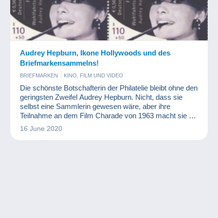
Audrey Hepburn, Ikone Hollywoods und des
Briefmarkensammelns!
BRIEFMARKEN
KINO, FILM UND VIDEO
Die schönste Botschafterin der Philatelie bleibt ohne den
geringsten Zweifel Audrey Hepburn. Nicht, dass sie
selbst eine Sammlerin gewesen wäre, aber ihre
Teilnahme an dem Film Charade von 1963 macht sie zu
einer Legende! Seitdem hat die Philatelie ihr
16 June 2020
entsprechend Tribut gezollt. Sie ist sogar auf einer der
teuersten modernen Briefmarken der Welt abgebildet.