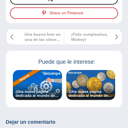
Share on Pinterest
Una buena foto es
¡Feliz cumpleaños,
una de las claves
Mickey!
del éxito para los
vendedores en
Delcampe
Puede que le interese:
¡Una nueva página
¡Una nueva página
dedicada al mundo de
dedicada al mundo de
los sellos y la filatelia!
las monedas y los
billetes!
Dejar un comentario