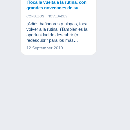
¡Toca la vuelta a la rutina, con
grandes novedades de su
página Delcampe!
CONSEJOS
NOVEDADES
¡Adiós bañadores y playas, toca
volver a la rutina! ¡También es la
oportunidad de descubrir (o
redescubrir para los más
asiduos) las novedades que han
12 September 2019
aparecido en la página Delcampe
durante el verano!