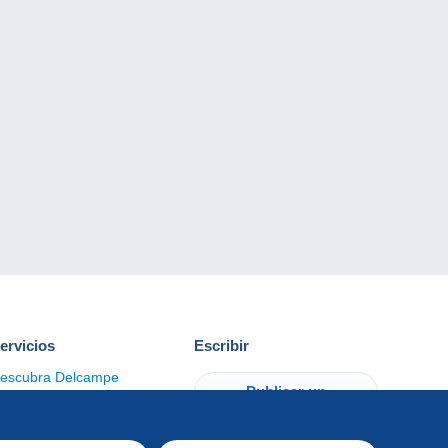
ervicios
Escribir
escubra Delcampe
Publicar un
ontacto
artículo