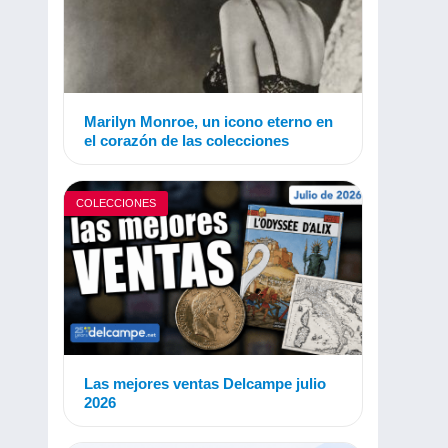
Marilyn Monroe, un icono eterno en
el corazón de las colecciones
COLECCIONES
Las mejores ventas Delcampe julio
2026