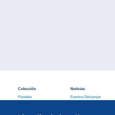
Colección
Noticias
Postales
Eventos Delcampe
Sellos
Concursos
Monedas & Billetes
Otras colecciones