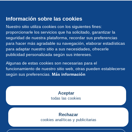
Información sobre las cookies
Nuestro sitio utiliza cookies con los siguientes fines:
proporcionarle los servicios que ha solicitado, garantizar la
seguridad de nuestra plataforma, recordar sus preferencias
para hacer más agradable su navegación, elaborar estadísticas
para adaptar nuestro sitio a sus necesidades, ofrecerle
Colección
publicidad personalizada según sus intereses.
Algunas de estas cookies son necesarias para el
Noticias
funcionamiento de nuestro sitio web, otras pueden establecerse
según sus preferencias.
Más información
Funcionalidad
Empresa
Aceptar
todas las cookies
Servicios
Escribir
Rechazar
cookies analíticas y publicitarias
Español