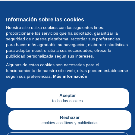
Información sobre las cookies
Nuestro sitio utiliza cookies con los siguientes fines:
proporcionarle los servicios que ha solicitado, garantizar la
seguridad de nuestra plataforma, recordar sus preferencias
para hacer más agradable su navegación, elaborar estadísticas
para adaptar nuestro sitio a sus necesidades, ofrecerle
Colección
publicidad personalizada según sus intereses.
Algunas de estas cookies son necesarias para el
Noticias
funcionamiento de nuestro sitio web, otras pueden establecerse
según sus preferencias.
Más información
Funcionalidad
Empresa
Aceptar
todas las cookies
Servicios
Escribir
Rechazar
cookies analíticas y publicitarias
Español