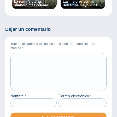
La reina Victoria,
Las mejores ventas
símbolo más célebre del
Delcampe mayo 2023
mundo de la filatelia
Dejar un comentario
Your email address will not be published. Required fields are
marked
*
Nombre
*
Correo electrónico
*