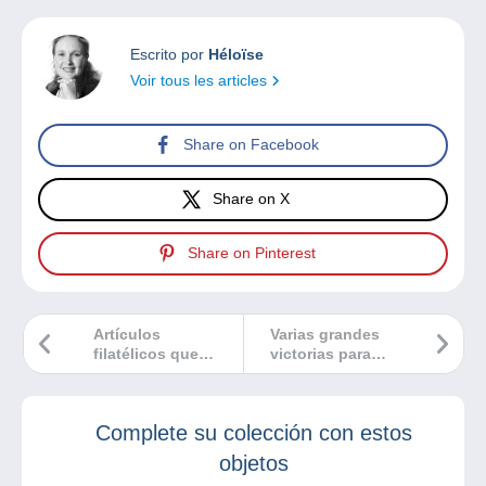
Escrito por
Héloïse
Voir tous les articles
Share on Facebook
Share on X
Share on Pinterest
Artículos
Varias grandes
filatélicos que
victorias para
hacen soñar y que
Delcampe en los
fueron
premios PTS
descubiertos por
Complete su colección con estos
casualidad…
objetos