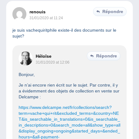
Répondre
renouis
31/01/2020 at 11:24
je suis vachequiritphile existe-il des documents sur le
sujet?
Répondre
Héloïse
31/01/2020 at 12:06
Bonjour,
Je n’ai encore rien écrit sur le sujet. Par contre, il y
a évidemment des objets de collection en vente sur
Delcampe :
https://www.delcampe.net/fr/collections/search?
term=vache+qui+rit&excluded_terms=&country=NE
T&is_searchable_in_translations=0&is_searchable_
in_descriptions=0&search_mode=all&show_type=all
&display_ongoing=ongoing&started_days=&ended_
hours=&all-payment-