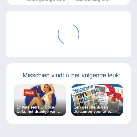
de mode uit het
gaan met
verleden
numismatiek
Misschien vindt u het volgende leuk:
Er was eens… Coca-
Een geschenk van
Cola: het drankje van de
Delcampe voor alle
pin-ups!
verzamelaars!