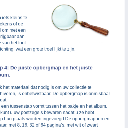
iets kleins te
tekens of de
el om met een
krijgbaar aan
e van het tool
ting, wat een grote troef lijkt te zijn.
p 4: De juiste opbergmap en het juiste
bum.
 het materiaal dat nodig is om uw collectie te
chiveren, is onbetwistbaar. De opbergmap is onmisbaar
dat
 een tussenstap vormt tussen het bakje en het album.
 kunt u uw postzegels bewaren nadat u ze hebt
um op hun plaats worden ingevoegd.De opbergmappen en
aar, met 8, 16, 32 of 64 pagina’s, met wit of zwart