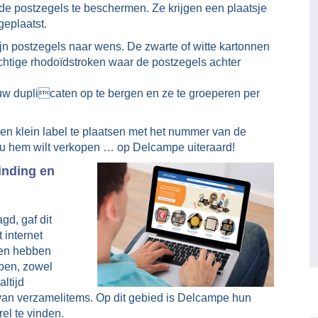
 de postzegels te beschermen. Ze krijgen een plaatsje
eplaatst.
jn postzegels naar wens. De zwarte of witte kartonnen
ichtige rhodoïdstroken waar de postzegels achter
 duplicaten op te bergen en ze te groeperen per
en klein label te plaatsen met het nummer van de
 u hem wilt verkopen … op Delcampe uiteraard!
inding en
gd, gaf dit
 internet
ten hebben
pen, zowel
ltijd
en van verzamelitems. Op dit gebied is Delcampe hun
el te vinden.