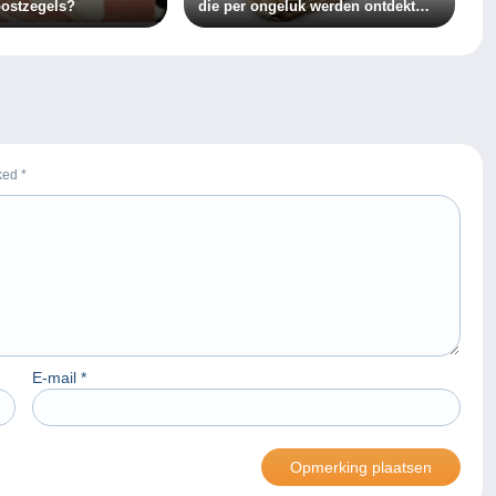
ostzegels?
die per ongeluk werden ontdekt…
rked
*
E-mail
*