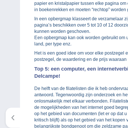
papier en kristalpapier tussen elke pagina om
in boekenrekken en moeten “rechtop” worden g
In een opbergmap klasseert de verzamelaar zi
pagina’s beschikken over 5 tot 10 of 12 doorz
kunnen worden geschoven.
Een opbergmap kan ook worden gebruikt om uw
land, per type enz.
Het is een goed idee om voor elke postzegel e
postzegel, de waardering en de prijs waaraan
Top 5: een computer, een internetverb
Delcampe!
De helft van de filatelisten die ik heb ondervraa
antwoord. Tegenwoordig zijn onderzoek en het
onlosmakelijk met elkaar verbonden. Filatelis
de mogelijkheden van het internet goed begre
op het gebied van documenten (let er op dat u a
kritisch blijft) als op het gebied van het kop
belangrijkste bondgenoot om die zeldzame par