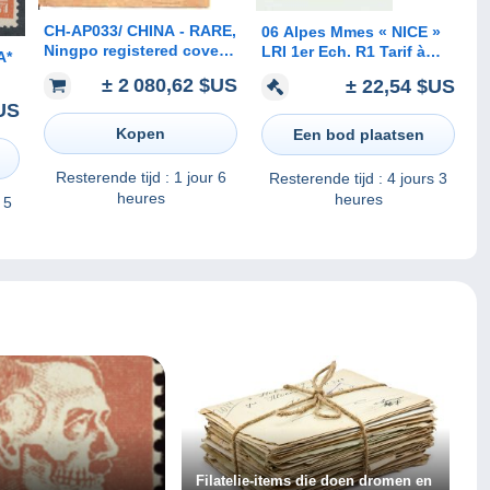
CH-AP033/ CHINA - RARE,
06 Alpes Mmes « NICE »
Ningpo registered cover,
LRI 1er Ech. R1 Tarif à
A*
combined franking via
12F.20
± 2 080,62 $US
± 22,54 $US
French P.O. Shanghai to
US
USA 1900
Kopen
Een bod plaatsen
Resterende tijd :
1 jour 6
Resterende tijd :
4 jours 3
heures
heures
 5
Filatelie-items die doen dromen en