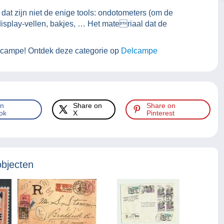
dat zijn niet de enige tools: ondotometers (om de
display-vellen, bakjes, … Het materiaal dat de
elcampe! Ontdek deze categorie op
Delcampe
on
Share on
Share on
ok
X
Pinterest
objecten