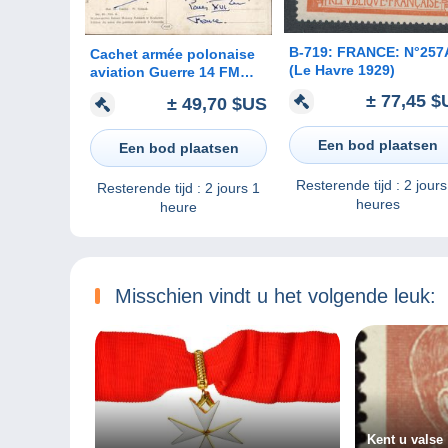
B-719: FRANCE: N°257
Cachet armée polonaise
(Le Havre 1929)
aviation Guerre 14 FM
Armée française en
± 77,45 $
± 49,70 $US
Pologne Lutte contre
Bolchévisme CP Peinture
Cracovie
Een bod plaatsen
Een bod plaatsen
Resterende tijd :
2 jours
Resterende tijd :
2 jours 1
heures
heure
Misschien vindt u het volgende leuk:
Kent u valse