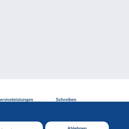
erviceleistungen
Schreiben
ntdecken Sie Delcampe
Einen Beitrag
ontakt
senden
Ablehnen