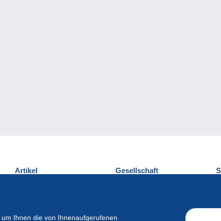
Artikel
Gesellschaft
S
Neuheiten
Über uns
E
Tipps
Privatleben
K
Kommerzielles
 um Ihnen die von Ihnenaufgerufenen