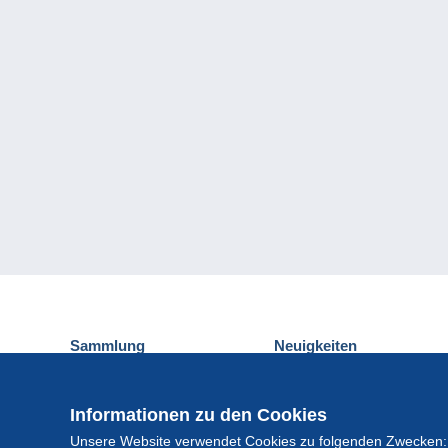
Sammlung
Neuigkeiten
Ansichtskarten
Delcampe-Ereignisse
Briefmarken
Gewinnspiel
Informationen zu den Cookies
Münzen und Banknoten
Unsere Website verwendet Cookies zu folgenden Zwecken:
Andere Sammlungen