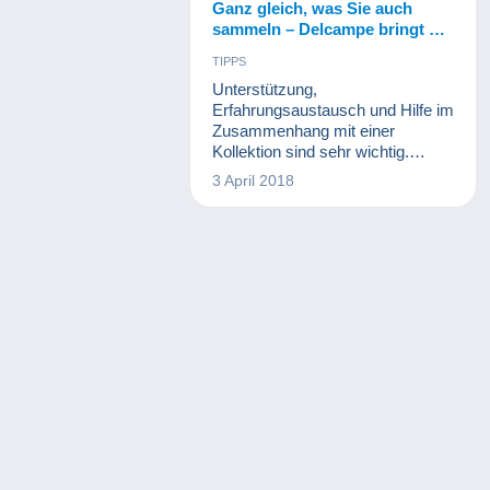
Ganz gleich, was Sie auch
sammeln – Delcampe bringt Sie
mit Gleichgesinnten
TIPPS
zusammen!
Unterstützung,
Erfahrungsaustausch und Hilfe im
Zusammenhang mit einer
Kollektion sind sehr wichtig.
Wenn Sie beispielsweise in einem
3 April 2018
Verband tätig sind, werden Sie
sicherlich Kenntnisse
austauschen oder in bestimmten
Bereichen Ratschläge anderer
erfahrenerer Mitglieder
annehmen.