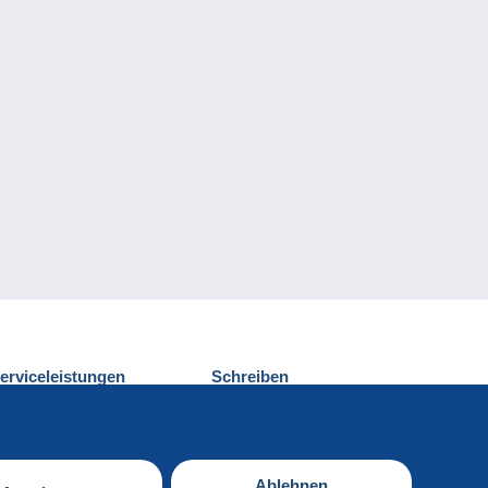
erviceleistungen
Schreiben
ntdecken Sie Delcampe
Einen Beitrag
ontakt
senden
Ablehnen