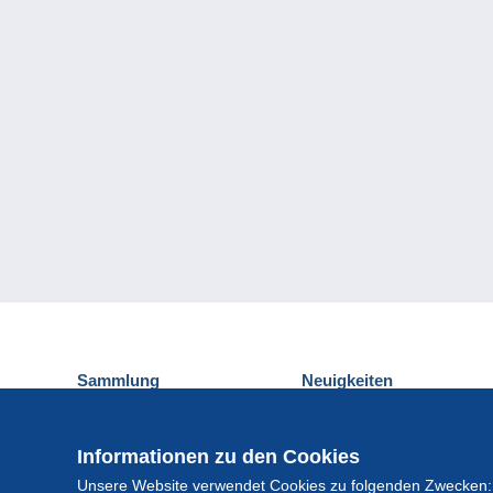
Sammlung
Neuigkeiten
Ansichtskarten
Delcampe-Ereignisse
Briefmarken
Gewinnspiel
Informationen zu den Cookies
Münzen und Banknoten
Unsere Website verwendet Cookies zu folgenden Zwecken:
Andere Sammlungen