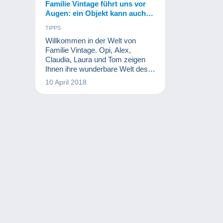
Familie Vintage führt uns vor
Augen: ein Objekt kann auch
zu mehreren Sammlungen
TIPPS
passen.
Willkommen in der Welt von
Familie Vintage. Opi, Alex,
Claudia, Laura und Tom zeigen
Ihnen ihre wunderbare Welt des
Sammelns. Jeden Monat
10 April 2018
präsentieren sie einen kurzen
Ausschnitt aus einer typischen
Sammler-Familie. Wir hoffen,
Ihnen wird es gefallen!