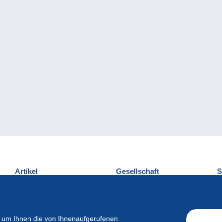
Artikel
Gesellschaft
S
Neuheiten
Über uns
E
Tipps
Privatleben
K
Kommerzielles
 um Ihnen die von Ihnenaufgerufenen