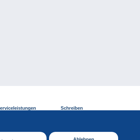
erviceleistungen
Schreiben
ntdecken Sie Delcampe
Einen Beitrag
ontakt
senden
Ablehnen