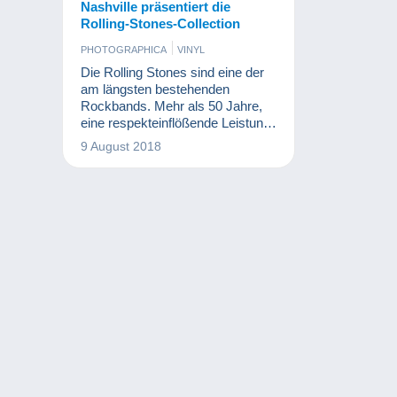
Nashville präsentiert die
Rolling-Stones-Collection
PHOTOGRAPHICA
VINYL
Die Rolling Stones sind eine der
am längsten bestehenden
Rockbands. Mehr als 50 Jahre,
eine respekteinflößende Leistung!
Seit Ende März läuft in Nashville
9 August 2018
eine Ausstellung rund um den
Mythos Rolling Stones. Bühnen-
Outfits, Instrumente und
zahlreiche Zeugnisse anderer
Künstler gibt es dort zu
entdecken.