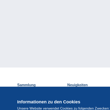
Sammlung
Neuigkeiten
Ansichtskarten
Delcampe-Ereignisse
Briefmarken
Gewinnspiel
Informationen zu den Cookies
Münzen und Banknoten
Unsere Website verwendet Cookies zu folgenden Zwecken:
Andere Sammlungen