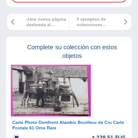
¡Una nueva página
5 ejemplos de
dedicada al
colecciones
mundo de los
cruzadas gracias a
sellos y la filatelia!
la filatelia
Complete su colección con estos
objetos
Carte Photo Domfront Alambic Bouilleur de Cru Carte
Postale 61 Orne Rare
± 238,51 $US