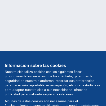
Información sobre las cookies
Nuestro sitio utiliza cookies con los siguientes fines:
proporcionarle los servicios que ha solicitado, garantizar la
seguridad de nuestra plataforma, recordar sus preferencias
para hacer más agradable su navegación, elaborar estadísticas
para adaptar nuestro sitio a sus necesidades, ofrecerle
Colección
publicidad personalizada según sus intereses.
Algunas de estas cookies son necesarias para el
Noticias
funcionamiento de nuestro sitio web, otras pueden establecerse